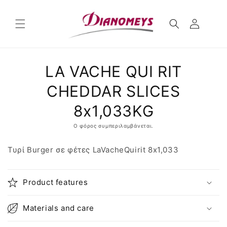
μετάβαση
στο
περιεχόμενο
Μετάβαση
LA VACHE QUI RIT
στις
πληροφορίες
προϊόντος
CHEDDAR SLICES
8x1,033KG
Ο φόρος συμπεριλαμβάνεται.
Τυρί Burger σε φέτες LaVacheQuirit 8x1,033
Product features
Materials and care