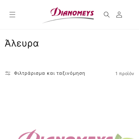
μετάβαση
στο
περιεχόμενο
Σ
Άλευρα
υ
λ
Φιλτράρισμα και ταξινόμηση
1 προϊόν
λ
ο
γ
ή
: