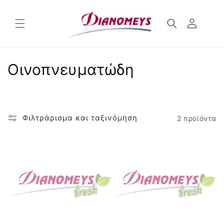
μετάβαση
στο
περιεχόμενο
Σ
Οινοπνευματώδη
υ
λ
Φιλτράρισμα και ταξινόμηση
2 προϊόντα
λ
ο
γ
ή
: