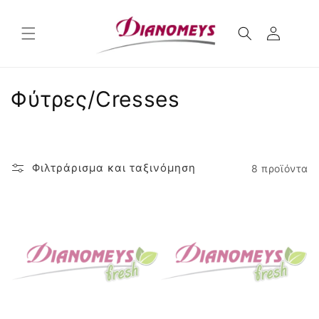
μετάβαση
στο
περιεχόμενο
Σ
Φύτρες/Cresses
υ
λ
Φιλτράρισμα και ταξινόμηση
8 προϊόντα
λ
ο
γ
ή
: