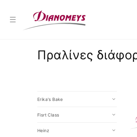
μετάβαση
στο
περιεχόμενο
Σ
Πραλίνες διάφο
υ
λ
λ
Erika's Bake
ο
Fisrt Class
γ
Heinz