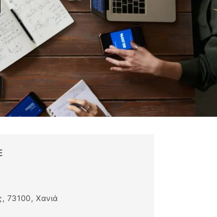
Ε
, 73100, Χανιά