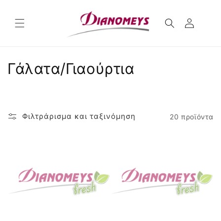
μετάβαση
στο
περιεχόμενο
Σ
Γάλατα/Γιαούρτια
υ
λ
Φιλτράρισμα και ταξινόμηση
20 προϊόντα
λ
ο
γ
ή
: