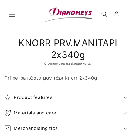
μετάβαση
στο
περιεχόμενο
Μετάβαση
KNORR PRV.ΜΑΝΙΤΑΡΙ
στις
πληροφορίες
προϊόντος
2x340g
Ο φόρος συμπεριλαμβάνεται.
Primerba πάστα μανιτάρι Knorr 2x340g
Product features
Materials and care
Merchandising tips