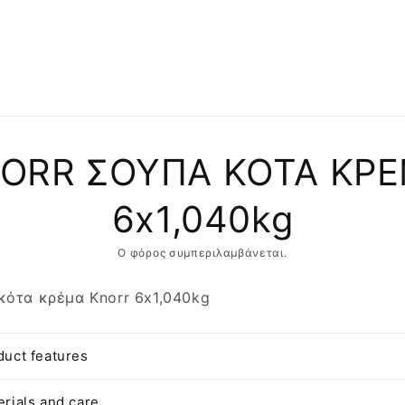
αση
ORR ΣΟΥΠΑ ΚΟΤΑ ΚΡ
φορίες
ντος
6x1,040kg
Ο φόρος συμπεριλαμβάνεται.
κότα κρέμα Knorr 6x1,040kg
duct features
erials and care