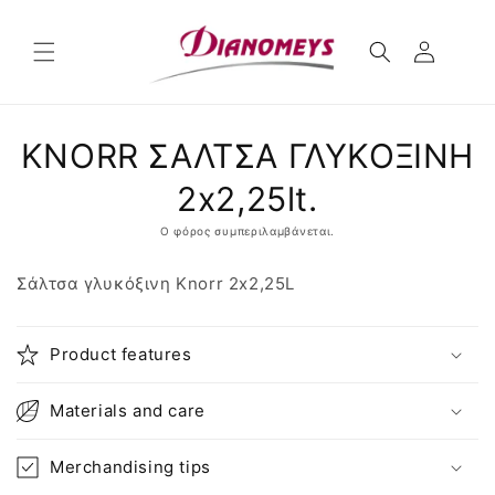
μετάβαση
στο
περιεχόμενο
Μετάβαση
KNORR ΣΑΛΤΣΑ ΓΛΥΚΟΞΙΝΗ
στις
πληροφορίες
προϊόντος
2x2,25lt.
Ο φόρος συμπεριλαμβάνεται.
Σάλτσα γλυκόξινη Knorr 2x2,25L
Product features
Materials and care
Merchandising tips