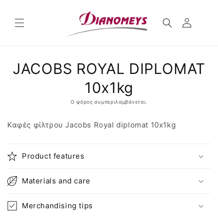
μετάβαση
στο
περιεχόμενο
Μετάβαση
JACOBS ROYAL DΙΡLΟΜΑΤ
στις
πληροφορίες
προϊόντος
10x1kg
Ο φόρος συμπεριλαμβάνεται.
Καφές φίλτρου Jacobs Royal diplomat 10x1kg
Product features
Materials and care
Merchandising tips