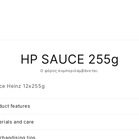
αση
HP SAUCE 255g
φορίες
ντος
Ο φόρος συμπεριλαμβάνεται.
ce Heinz 12x255g
duct features
erials and care
chandising tips