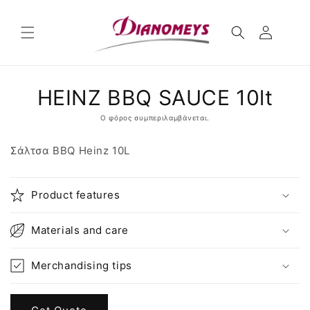
μετάβαση
στο
περιεχόμενο
Μετάβαση
HEINZ BBQ SAUCE 10lt
στις
πληροφορίες
προϊόντος
Ο φόρος συμπεριλαμβάνεται.
Σάλτσα BBQ Heinz 10L
Product features
Materials and care
Merchandising tips