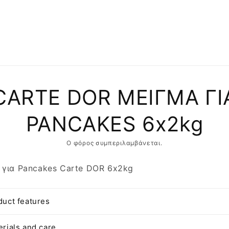
αση
CARTE DOR ΜΕΙΓΜΑ ΓΙ
φορίες
ντος
PANCAKES 6x2kg
Ο φόρος συμπεριλαμβάνεται.
 για Pancakes Carte DOR 6x2kg
duct features
erials and care