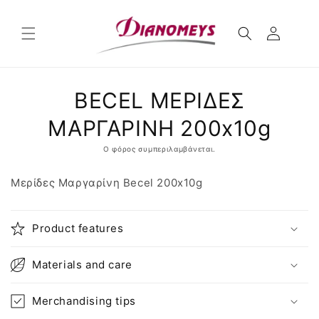
μετάβαση
στο
περιεχόμενο
Μετάβαση
BECEL ΜΕΡΙΔΕΣ
στις
πληροφορίες
προϊόντος
ΜΑΡΓΑΡΙΝΗ 200x10g
Ο φόρος συμπεριλαμβάνεται.
Μερίδες Μαργαρίνη Becel 200x10g
Product features
Materials and care
Merchandising tips