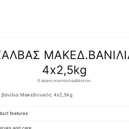
αση
ΧΑΛΒΑΣ ΜΑΚΕΔ.ΒΑΝΙΛΙ
φορίες
ντος
4x2,5kg
Ο φόρος συμπεριλαμβάνεται.
 βανίλια Μακεδονικός 4x2,5kg
duct features
erials and care