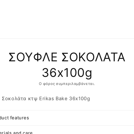
αση
ΣΟΥΦΛΕ ΣΟΚΟΛΑΤΑ
φορίες
ντος
36x100g
Ο φόρος συμπεριλαμβάνεται.
 Σοκολάτα κτψ Erikas Bake 36x100g
duct features
erials and care