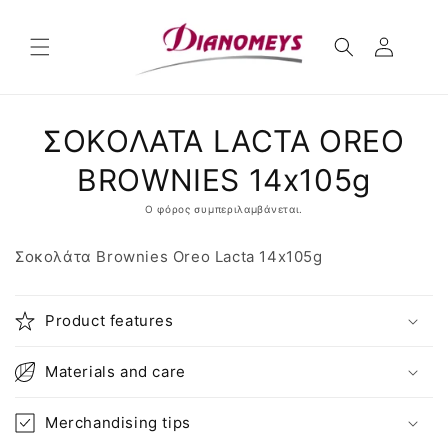
μετάβαση
στο
περιεχόμενο
Μετάβαση
ΣΟΚΟΛΑΤΑ LACTA OREO
στις
πληροφορίες
προϊόντος
BROWNIES 14x105g
Ο φόρος συμπεριλαμβάνεται.
Σοκολάτα Brownies Oreo Lacta 14x105g
Product features
Materials and care
Merchandising tips