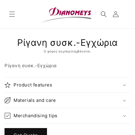
μετάβαση
στο
περιεχόμενο
Μετάβαση
Ρίγανη συσκ.-Εγχώρια
στις
πληροφορίες
προϊόντος
Ο φόρος συμπεριλαμβάνεται.
Ρίγανη συσκ.-Εγχώρια
Product features
Materials and care
Merchandising tips