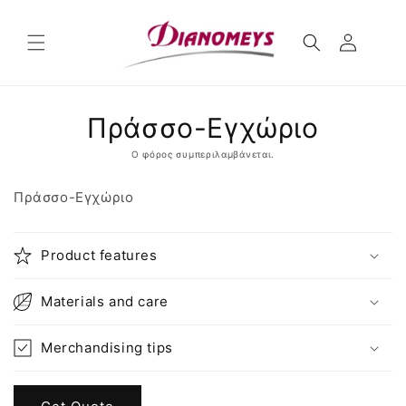
μετάβαση
στο
περιεχόμενο
Μετάβαση
Πράσσο-Εγχώριο
στις
πληροφορίες
προϊόντος
Ο φόρος συμπεριλαμβάνεται.
Πράσσο-Εγχώριο
Product features
Materials and care
Merchandising tips