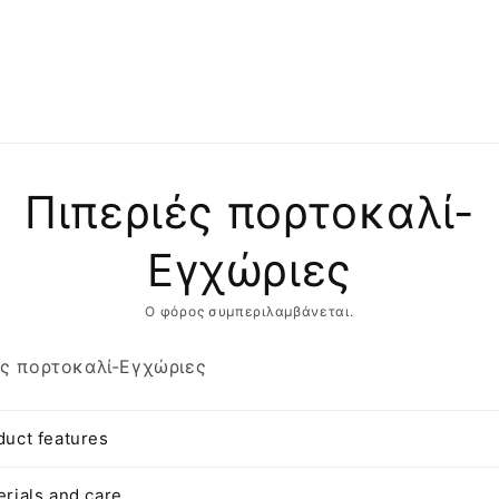
αση
Πιπεριές πορτοκαλί-
φορίες
ντος
Εγχώριες
Ο φόρος συμπεριλαμβάνεται.
ές πορτοκαλί-Εγχώριες
duct features
erials and care