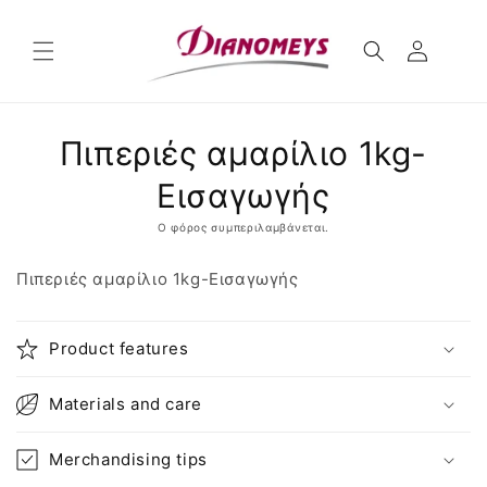
μετάβαση
στο
περιεχόμενο
Μετάβαση
Πιπεριές αμαρίλιο 1kg-
στις
πληροφορίες
προϊόντος
Εισαγωγής
Ο φόρος συμπεριλαμβάνεται.
Πιπεριές αμαρίλιο 1kg-Εισαγωγής
Product features
Materials and care
Merchandising tips