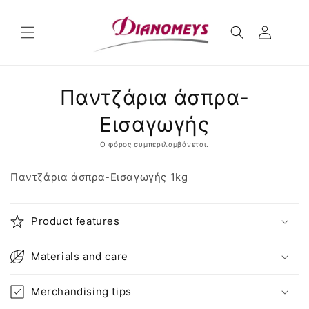
μετάβαση
στο
περιεχόμενο
Μετάβαση
Παντζάρια άσπρα-
στις
πληροφορίες
προϊόντος
Εισαγωγής
Ο φόρος συμπεριλαμβάνεται.
Παντζάρια άσπρα-Εισαγωγής 1kg
Product features
Materials and care
Merchandising tips