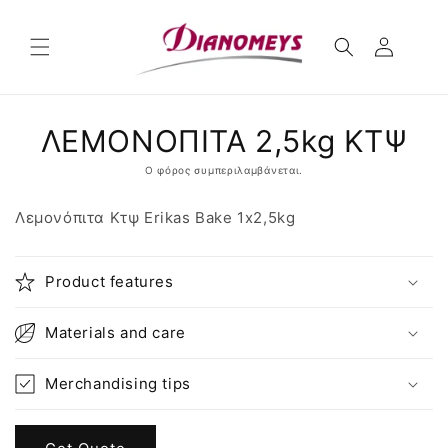
μετάβαση
στο
περιεχόμενο
Μετάβαση
ΛΕΜΟΝΟΠΙΤΑ 2,5kg ΚΤΨ
στις
πληροφορίες
προϊόντος
Ο φόρος συμπεριλαμβάνεται.
Λεμονόπιτα Κτψ Erikas Bake 1x2,5kg
Product features
Materials and care
Merchandising tips