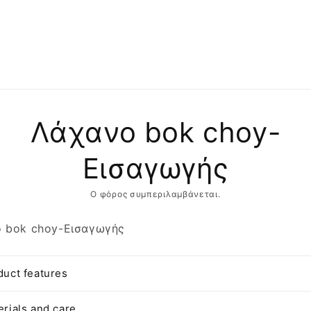
αση
Λάχανο bok choy-
φορίες
ντος
Εισαγωγής
Ο φόρος συμπεριλαμβάνεται.
 bok choy-Εισαγωγής
duct features
erials and care