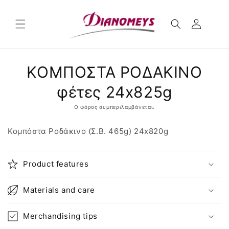
μετάβαση
στο
περιεχόμενο
Μετάβαση
ΚΟΜΠΟΣΤΑ ΡΟΔΑΚΙΝΟ
στις
πληροφορίες
προϊόντος
φέτες 24x825g
Ο φόρος συμπεριλαμβάνεται.
Κομπόστα Ροδάκινο (Σ.Β. 465g) 24x820g
Product features
Materials and care
Merchandising tips