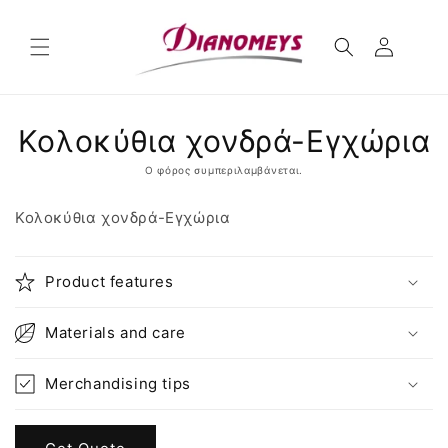
μετάβαση
στο
περιεχόμενο
Μετάβαση
Κολοκύθια χονδρά-Εγχώρια
στις
πληροφορίες
προϊόντος
Ο φόρος συμπεριλαμβάνεται.
Κολοκύθια χονδρά-Εγχώρια
Product features
Materials and care
Merchandising tips