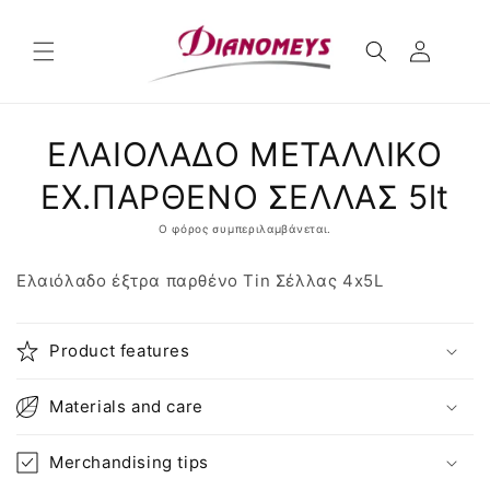
μετάβαση
στο
περιεχόμενο
Μετάβαση
ΕΛΑΙΟΛΑΔΟ ΜΕΤΑΛΛΙΚΟ
στις
πληροφορίες
προϊόντος
EX.ΠΑΡΘΕΝΟ ΣΕΛΛΑΣ 5lt
Ο φόρος συμπεριλαμβάνεται.
Ελαιόλαδο έξτρα παρθένο Tin Σέλλας 4x5L
Product features
Materials and care
Merchandising tips