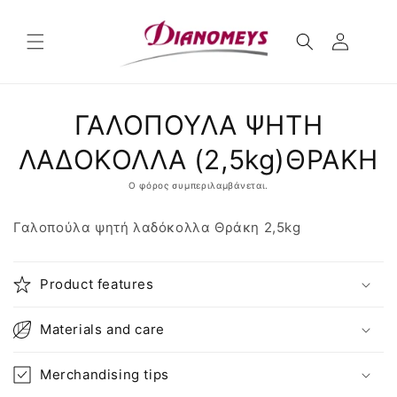
μετάβαση
στο
περιεχόμενο
Μετάβαση
ΓΑΛΟΠΟΥΛΑ ΨΗΤΗ
στις
πληροφορίες
προϊόντος
ΛΑΔΟΚΟΛΛΑ (2,5kg)ΘΡΑΚΗ
Ο φόρος συμπεριλαμβάνεται.
Γαλοπούλα ψητή λαδόκολλα Θράκη 2,5kg
Product features
Materials and care
Merchandising tips