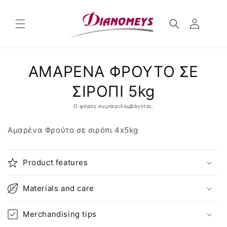
μετάβαση
στο
περιεχόμενο
Μετάβαση
ΑΜΑΡΕΝΑ ΦΡΟΥΤΟ ΣΕ
στις
πληροφορίες
προϊόντος
ΣΙΡΟΠΙ 5kg
Ο φόρος συμπεριλαμβάνεται.
Αμαρένα Φρούτο σε σιρόπι 4x5kg
Product features
Materials and care
Merchandising tips