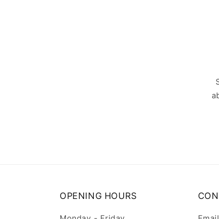
a
OPENING HOURS
CON
Monday - Friday
Emai