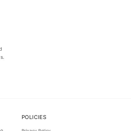
d
s.
POLICIES
lo
Privacy Policy