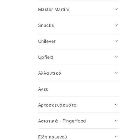
t
Master Martini
i
Snacks
o
Unilever
n
Upfield
Αλλαντικά
:
Ανευ
Αρτοσκευάσματα
Ασιατικά - Fingerfood
Είδη πρωινού