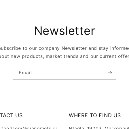
Newsletter
Subscribe to our company Newsletter and stay informe
bout new products, market trends and our current offer
Email
TACT US
WHERE TO FIND US
l:foodserv@dianomefs.gr
Ntagla, 19003, Markopou