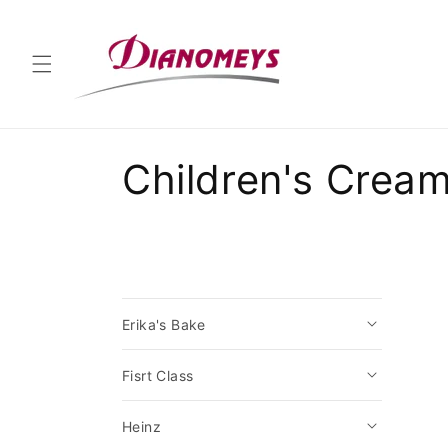
Skip to
content
C
Children's Crea
o
l
l
Erika's Bake
e
Fisrt Class
c
Heinz