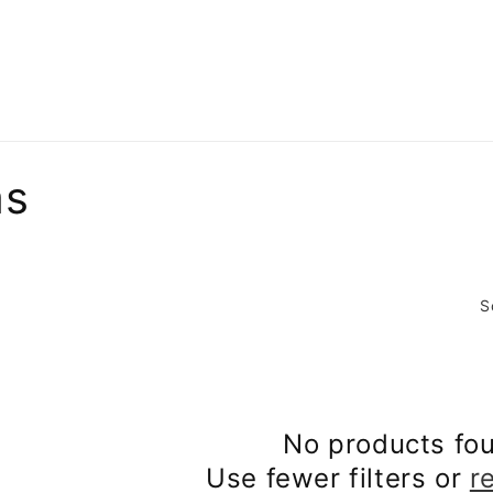
ms
S
No products fo
Use fewer filters or
r